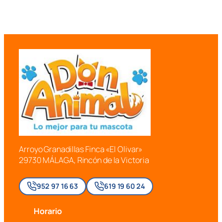
Arroyo Granadillas Finca «El Olivar»
29730 MÁLAGA, Rincón de la Victoria
952 97 16 63
619 19 60 24
Horario