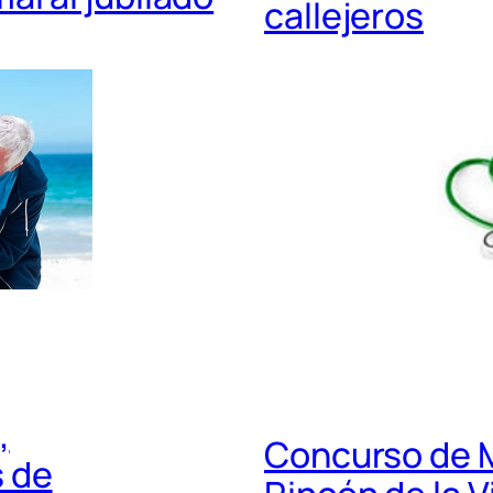
callejeros
,
Concurso de 
s de