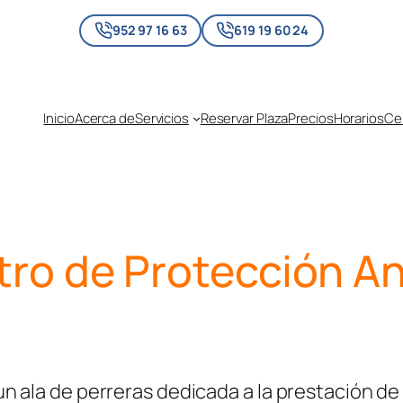
952 97 16 63
619 19 60 24
Inicio
Acerca de
Servicios
Reservar Plaza
Precios
Horarios
Cen
ro de Protección A
 ala de perreras dedicada a la prestación de 