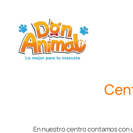
Skip
to
content
Cent
En nuestro centro contamos con un