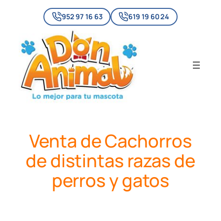
Skip
952 97 16 63
619 19 60 24
to
content
Venta de Cachorros
de distintas razas de
perros y gatos