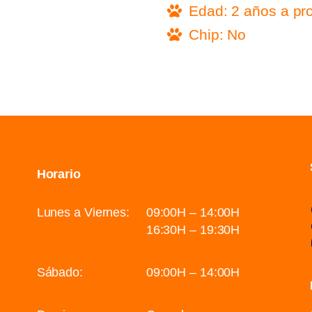
Edad: 2 años a pr
Chip: No
Horario
Lunes a Viernes:
09:00H – 14:00H
16:30H – 19:30H
Sábado:
09:00H – 14:00H