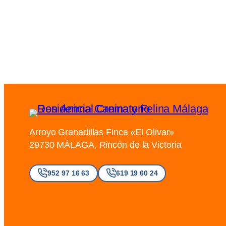
Arroyo Granadillas Finca «El Olivar»
29730 MÁLAGA, Rincón de la Victoria
952 97 16 63
619 19 60 24