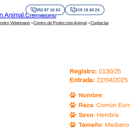
952 97 16 63
619 19 60 24
entro Veterinario
Centro de Protección Animal
Contactar
Registro:
0130/25
Entrada:
22/04/2025
Nombre
:
Raza
: Común Eur
Sexo
: Hembra
Tamaño
: Mediano