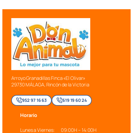
Arroyo Granadillas Finca «El Olivar»
29730 MÁLAGA, Rincón de la Victoria
952 97 16 63
619 19 60 24
Horario
Lunes a Viernes:
09:00H – 14:00H