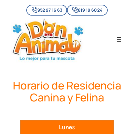
Skip
952 97 16 63
619 19 60 24
to
content
Horario de Residencia
Canina y Felina
Lune
s