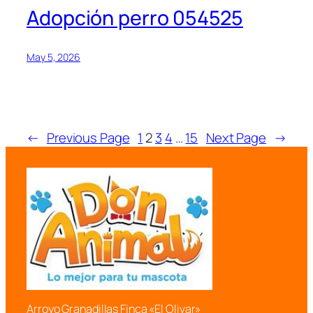
Adopción perro 054525
May 5, 2026
←
Previous Page
1
2
3
4
…
15
Next Page
→
Arroyo Granadillas Finca «El Olivar»