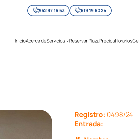
952 97 16 63
619 19 60 24
Inicio
Acerca de
Servicios
Reservar Plaza
Precios
Horarios
Cen
Registro:
0498/24
Entrada: