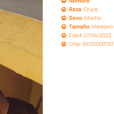
Nombre
:
Raza
: Cruce
Sexo
: Macho
Tamaño
: Mediano
Edad: 27/04/2022
Chip: 94101000150