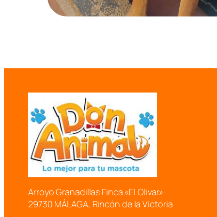
Arroyo Granadillas Finca «El Olivar»
29730 MÁLAGA, Rincón de la Victoria