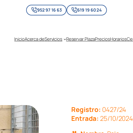
952 97 16 63
619 19 60 24
Inicio
Acerca de
Servicios
Reservar Plaza
Precios
Horarios
Cen
Registro:
0427/24
Entrada:
25/10/202