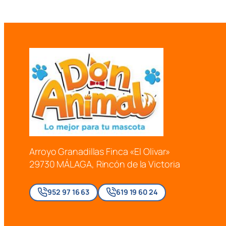
Arroyo Granadillas Finca «El Olivar»
29730 MÁLAGA, Rincón de la Victoria
952 97 16 63
619 19 60 24