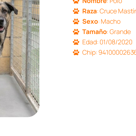
Nombre
: Polo
Raza
: Cruce Mastí
Sexo
: Macho
Tamaño
: Grande
Edad: 01/08/2020
Chip: 9410000263