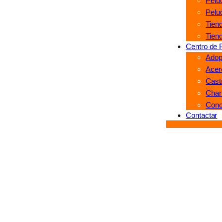
Pelu
Peluq
Tien
Tien
Centro de 
Adop
Acerc
Castr
Char
Conc
Contactar