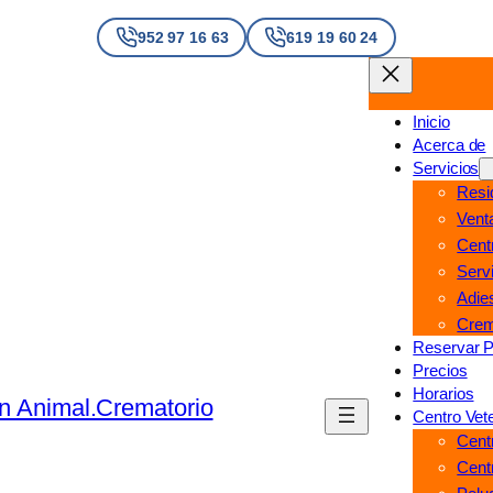
952 97 16 63
619 19 60 24
Inicio
Acerca de
Servicios
Resi
Vent
Centr
Servi
Adie
Crem
Reservar P
Precios
Horarios
Centro Vete
Cent
Centr