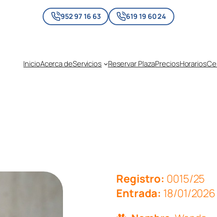
952 97 16 63
619 19 60 24
Inicio
Acerca de
Servicios
Reservar Plaza
Precios
Horarios
Cen
Registro:
0015/25
Entrada:
18/01/2026