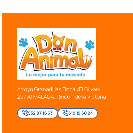
Arroyo Granadillas Finca «El Olivar»
29730 MÁLAGA, Rincón de la Victoria
952 97 16 63
619 19 60 24