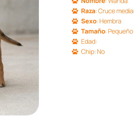
Nombre
: Wanda
Raza
: Cruce medi
Sexo
: Hembra
Tamaño
: Pequeño
Edad:
Chip: No